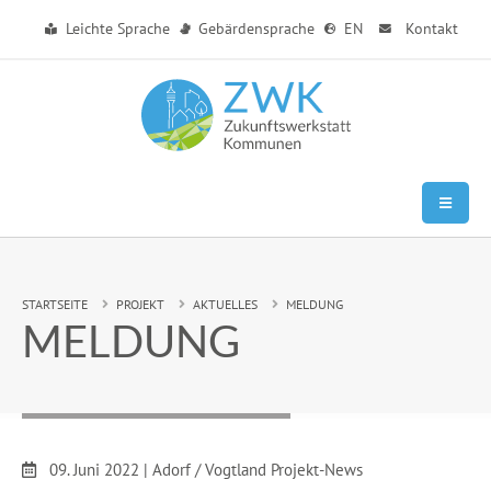
Zum Hauptinhalt springen
Leichte Sprache
Gebärdensprache
EN
Kontakt
Sie sind hier:
STARTSEITE
PROJEKT
AKTUELLES
MELDUNG
MELDUNG
Datum:
09. Juni 2022
|
Adorf / Vogtland Projekt-News