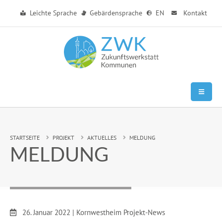
Zum Hauptinhalt springen
Leichte Sprache
Gebärdensprache
EN
Kontakt
Sie sind hier:
STARTSEITE
PROJEKT
AKTUELLES
MELDUNG
MELDUNG
Datum:
26. Januar 2022
|
Kornwestheim Projekt-News