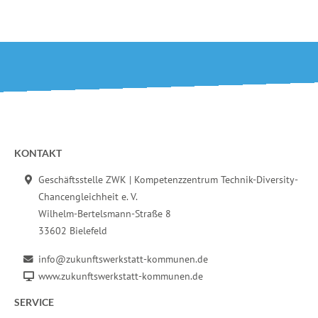
Fußbereich der Seite
KONTAKT
Geschäftsstelle ZWK | Kompetenzzentrum Technik-Diversity-
Chancengleichheit e. V.
Wilhelm-Bertelsmann-Straße 8
33602 Bielefeld
info@zukunftswerkstatt-kommunen.de
www.zukunftswerkstatt-kommunen.de
SERVICE