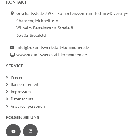
Fußbereich der Seite
KONTAKT
Geschäftsstelle ZWK | Kompetenzzentrum Technik-Diversity-
Chancengleichheit e. V.
Wilhelm-Bertelsmann-Straße 8
33602 Bielefeld
info@zukunftswerkstatt-kommunen.de
www.zukunftswerkstatt-kommunen.de
SERVICE
Presse
Barrierefreiheit
Impressum
Datenschutz
Ansprechpersonen
FOLGEN SIE UNS
Zu unserem YouTube-Channel
Zu unserer LinkedIn-Seite