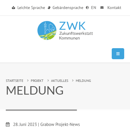
Zum Hauptinhalt springen
Leichte Sprache
Gebärdensprache
EN
Kontakt
Sie sind hier:
STARTSEITE
PROJEKT
AKTUELLES
MELDUNG
MELDUNG
Datum:
28. Juni 2023
|
Grabow Projekt-News