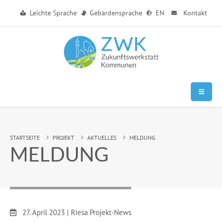
Zum Hauptinhalt springen
Leichte Sprache
Gebärdensprache
EN
Kontakt
Sie sind hier:
STARTSEITE
PROJEKT
AKTUELLES
MELDUNG
MELDUNG
Datum:
27. April 2023
|
Riesa Projekt-News