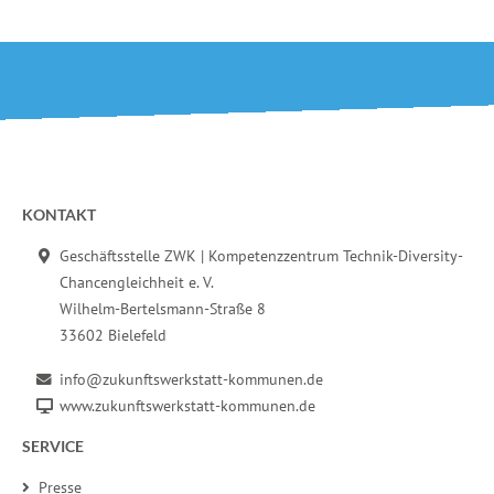
Fußbereich der Seite
KONTAKT
Geschäftsstelle ZWK | Kompetenzzentrum Technik-Diversity-
Chancengleichheit e. V.
Wilhelm-Bertelsmann-Straße 8
33602 Bielefeld
info@zukunftswerkstatt-kommunen.de
www.zukunftswerkstatt-kommunen.de
SERVICE
Presse