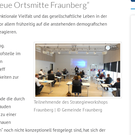
ue Ortsmitte Fraunberg“
ktionale Vielfalt und das gesellschaftliche Leben in der
vor allem frühzeitig auf die anstehenden demografischen
eagieren.
og.
ofstelle im
en
eff
keiten zur
nde die durch
Teilnehmende des Strategieworkshops
bäuden
Fraunberg | © Gemeinde Fraunberg
 zu einer
enauen
“ noch nicht konzeptionell festgelegt sind, hat sich der