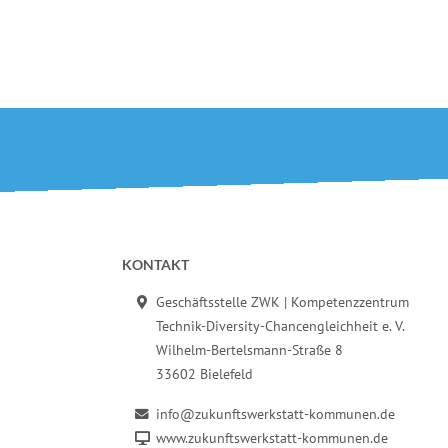
Fußbereich der Seite
KONTAKT
Geschäftsstelle ZWK | Kompetenzzentrum
Technik-Diversity-Chancengleichheit e. V.
Wilhelm-Bertelsmann-Straße 8
33602 Bielefeld
info@zukunftswerkstatt-kommunen.de
www.zukunftswerkstatt-kommunen.de