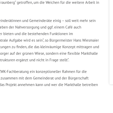
aunberg“ getroffen, um die Weichen für die weitere Arbeit in
einderätinnen und Gemeinderäte einig – soll weit mehr sein
l neben der Nahversorgung und ggf. einem Café auch
der bieten und die bestehenden Funktionen im
rale Aufgabe wird es sein“, so Bürgermeister Hans Wiesmaier
htungen zu finden, die das kleinräumige Konzept mittragen und
orger auf der grünen Wiese, sondern eine flexible Markthalle
rukturen ergänzt und nicht in Frage stellt“.
WK-Fachberatung ein konzeptioneller Rahmen für die
ch zusammen mit dem Gemeinderat und der Bürgerschaft
 das Projekt annehmen kann und wer die Markthalle betreiben