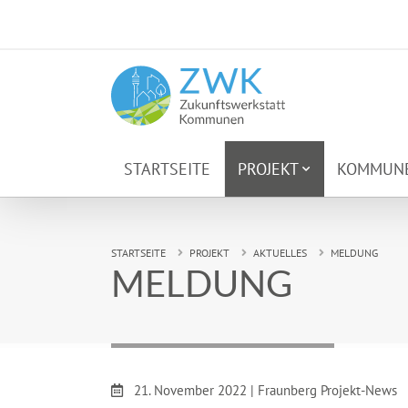
Zum Hauptinhalt springen
STARTSEITE
PROJEKT
KOMMUN
Sie sind hier:
STARTSEITE
PROJEKT
AKTUELLES
MELDUNG
MELDUNG
Datum:
21. November 2022
|
Fraunberg Projekt-News