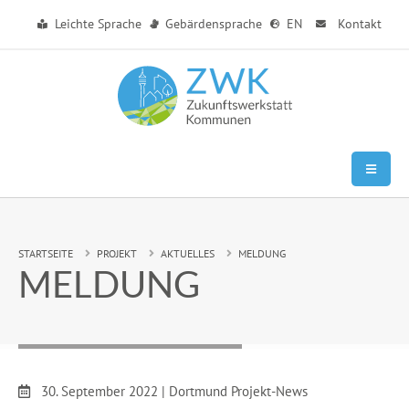
Zum Hauptinhalt springen
Leichte Sprache
Gebärdensprache
EN
Kontakt
Sie sind hier:
STARTSEITE
PROJEKT
AKTUELLES
MELDUNG
MELDUNG
Datum:
30. September 2022
|
Dortmund Projekt-News