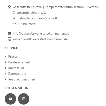
Fußbereich der Seite
Geschäftsstelle ZWK | Kompetenzzentrum Technik-Diversity-
Chancengleichheit e. V.
Wilhelm-Bertelsmann-Straße 8
33602 Bielefeld
info@zukunftswerkstatt-kommunen.de
www.zukunftswerkstatt-kommunen.de
SERVICE
Presse
Barrierefreiheit
Impressum
Datenschutz
Ansprechpersonen
FOLGEN SIE UNS
Zu unserem YouTube-Channel
Zu unserer LinkedIn-Seite