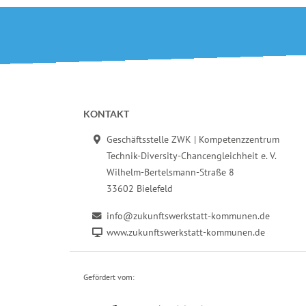
Fußbereich der Seite
KONTAKT
Geschäftsstelle ZWK | Kompetenzzentrum
Technik-Diversity-Chancengleichheit e. V.
Wilhelm-Bertelsmann-Straße 8
33602 Bielefeld
info@zukunftswerkstatt-kommunen.de
www.zukunftswerkstatt-kommunen.de
Gefördert vom: