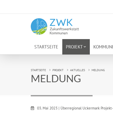
Zum Hauptinhalt springen
STARTSEITE
PROJEKT
KOMMUN
Sie sind hier:
STARTSEITE
PROJEKT
AKTUELLES
MELDUNG
MELDUNG
Datum:
03. Mai 2023
|
Überregional Uckermark Projek