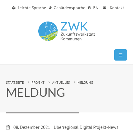
Zum Hauptinhalt springen
Leichte Sprache
Gebärdensprache
EN
Kontakt
Sie sind hier:
STARTSEITE
PROJEKT
AKTUELLES
MELDUNG
MELDUNG
Datum:
08. Dezember 2021
|
Überregional Digital Projekt-News