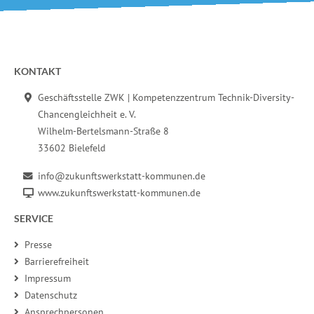
Fußbereich der Seite
KONTAKT
Geschäftsstelle ZWK | Kompetenzzentrum Technik-Diversity-
Chancengleichheit e. V.
Wilhelm-Bertelsmann-Straße 8
33602 Bielefeld
info@zukunftswerkstatt-kommunen.de
www.zukunftswerkstatt-kommunen.de
SERVICE
Presse
Barrierefreiheit
Impressum
Datenschutz
Ansprechpersonen