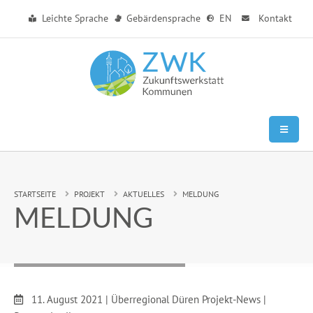
Zum Hauptinhalt springen
Leichte Sprache
Gebärdensprache
EN
Kontakt
Sie sind hier:
STARTSEITE
PROJEKT
AKTUELLES
MELDUNG
MELDUNG
Datum:
11. August 2021
|
Überregional Düren Projekt-News
|