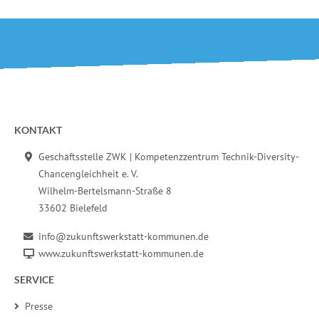
Fußbereich der Seite
KONTAKT
Geschäftsstelle ZWK | Kompetenzzentrum Technik-Diversity-
Chancengleichheit e. V.
Wilhelm-Bertelsmann-Straße 8
33602 Bielefeld
info@zukunftswerkstatt-kommunen.de
www.zukunftswerkstatt-kommunen.de
SERVICE
Presse