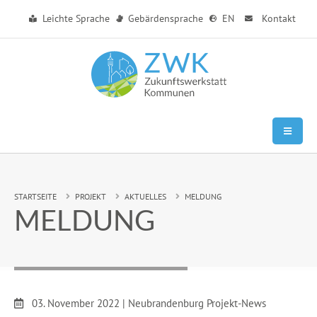
Zum Hauptinhalt springen
Leichte Sprache
Gebärdensprache
EN
Kontakt
Sie sind hier:
STARTSEITE
PROJEKT
AKTUELLES
MELDUNG
MELDUNG
Datum:
03. November 2022
|
Neubrandenburg Projekt-News